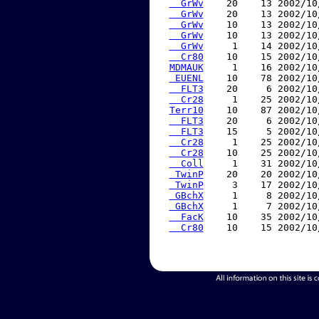
  GrWv
    20    13 2002/10
  GrWv
    20    13 2002/10
  GrWv
    10    13 2002/10
  GrWv
    10    13 2002/10
  GrWv
     1    14 2002/10
  Cr80
    10    15 2002/10
MDMAUK
     1    16 2002/10
 EUENL
    10    78 2002/10
  FLT3
    20     6 2002/10
  Cr28
     1    25 2002/10
Terr10
    10    87 2002/10
  FLT3
    20     6 2002/10
  FLT3
    15     5 2002/10
  Cr28
     1    25 2002/10
  Cr28
    10    25 2002/10
  Coll
     1    31 2002/10
 TwinP
    20    20 2002/10
 TwinP
     3    17 2002/10
 GBchX
     1     8 2002/10
 GBchX
     1     7 2002/10
  FacK
    10    35 2002/10
  Cr80
    10    15 2002/10