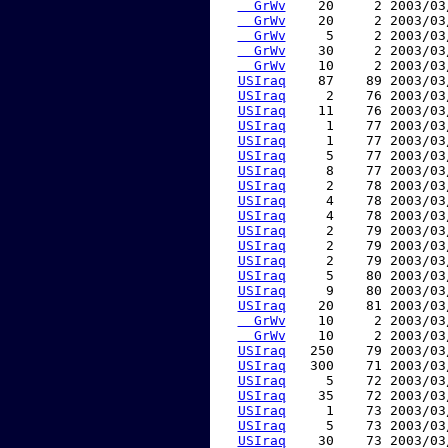
  GrWv
    20     2 2003/03
  GrWv
    20     2 2003/03
  GrWv
     5     2 2003/03
  GrWv
    30     2 2003/03
  GrWv
    10     2 2003/03
USIraq
    87    89 2003/03
USIraq
     2    76 2003/03
USIraq
    11    76 2003/03
USIraq
     1    77 2003/03
USIraq
     1    77 2003/03
USIraq
     5    77 2003/03
USIraq
     8    77 2003/03
USIraq
     2    78 2003/03
USIraq
     4    78 2003/03
USIraq
     4    78 2003/03
USIraq
     2    79 2003/03
USIraq
     2    79 2003/03
USIraq
     2    79 2003/03
USIraq
     5    80 2003/03
USIraq
     9    80 2003/03
USIraq
    20    81 2003/03
  GrWv
    10     2 2003/03
  GrWv
    10     2 2003/03
USIraq
   250    79 2003/03
USIraq
   300    71 2003/03
USIraq
     5    72 2003/03
USIraq
    35    72 2003/03
USIraq
     1    73 2003/03
USIraq
     5    73 2003/03
USIraq
    30    73 2003/03