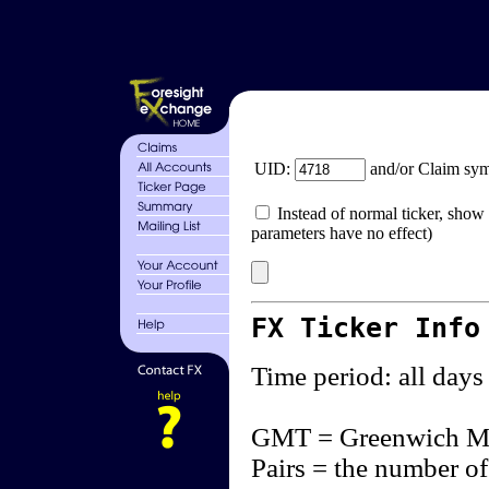
UID:
and/or Claim sy
Instead of normal ticker, show 
parameters have no effect)
FX Ticker Info
Time period: all days
GMT = Greenwich M
Pairs = the number of