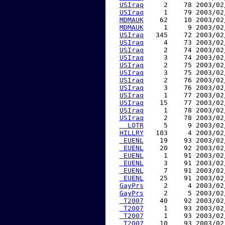
USIraq
     2    78 2003/02
USIraq
     1    79 2003/02
MDMAUK
    62    10 2003/02
MDMAUK
     1     9 2003/02
USIraq
   345    72 2003/02
USIraq
     4    73 2003/02
USIraq
     2    74 2003/02
USIraq
     3    74 2003/02
USIraq
     2    75 2003/02
USIraq
     3    75 2003/02
USIraq
     2    76 2003/02
USIraq
     3    76 2003/02
USIraq
     1    77 2003/02
USIraq
    15    77 2003/02
USIraq
     1    78 2003/02
USIraq
     2    78 2003/02
  LOTR
     5     9 2003/02
HILLRY
   103     4 2003/02
 EUENL
    19    93 2003/02
 EUENL
    20    92 2003/02
 EUENL
     1    91 2003/02
 EUENL
     3    91 2003/02
 EUENL
     7    91 2003/02
 EUENL
    25    91 2003/02
GayPrs
     2     4 2003/02
GayPrs
     2     5 2003/02
 T2007
    40    92 2003/02
 T2007
     1    93 2003/02
 T2007
     1    93 2003/02
 T2007
    10    93 2003/02