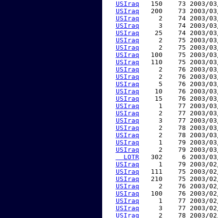
USIraq
   150    73 2003/03
USIraq
   200    73 2003/03
USIraq
     2    74 2003/03
USIraq
     3    74 2003/03
USIraq
    25    74 2003/03
USIraq
     2    75 2003/03
USIraq
     2    75 2003/03
USIraq
   100    75 2003/03
USIraq
   110    75 2003/03
USIraq
     2    76 2003/03
USIraq
     2    76 2003/03
USIraq
     5    76 2003/03
USIraq
    10    76 2003/03
USIraq
    15    76 2003/03
USIraq
     1    77 2003/03
USIraq
     2    77 2003/03
USIraq
     3    77 2003/03
USIraq
     2    78 2003/03
USIraq
     2    78 2003/03
USIraq
     1    79 2003/03
USIraq
     2    79 2003/03
  LOTR
   302     6 2003/03
USIraq
     1    79 2003/02
USIraq
   111    75 2003/02
USIraq
   210    75 2003/02
USIraq
     2    76 2003/02
USIraq
   100    76 2003/02
USIraq
     1    77 2003/02
USIraq
     3    77 2003/02
USIraq
     2    78 2003/02