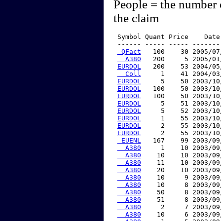
People = the number 
the claim
 Symbol Quant Price    Date
 ------ ----- ----- -------
 QFact
   100    30 2005/07
  A380
   200     5 2005/01
EURDOL
   200    53 2004/05
  Coll
     1    41 2004/03
EURDOL
     5    50 2003/10
EURDOL
   100    50 2003/10
EURDOL
   100    50 2003/10
EURDOL
     5    51 2003/10
EURDOL
     5    52 2003/10
EURDOL
     1    55 2003/10
EURDOL
     2    55 2003/10
EURDOL
     2    55 2003/10
 EUENL
   167    99 2003/09
  A380
     1    10 2003/09
  A380
    10    10 2003/09
  A380
    11    10 2003/09
  A380
    20    10 2003/09
  A380
    10     9 2003/09
  A380
    10     8 2003/09
  A380
    50     8 2003/09
  A380
    51     8 2003/09
  A380
     2     7 2003/09
  A380
    10     6 2003/09