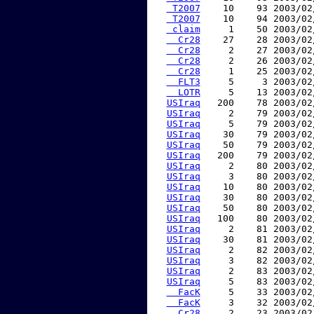
 T2007
    10    93 2003/02
 T2007
    10    94 2003/02
 claim
     1    50 2003/02
  Cr28
    27    28 2003/02
  Cr28
     2    27 2003/02
  Cr28
     2    26 2003/02
  Cr28
     1    25 2003/02
  FLT3
     5     3 2003/02
  LOTR
     5    13 2003/02
USIraq
   200    78 2003/02
USIraq
     2    79 2003/02
USIraq
     5    79 2003/02
USIraq
    30    79 2003/02
USIraq
    50    79 2003/02
USIraq
   200    79 2003/02
USIraq
     2    80 2003/02
USIraq
     3    80 2003/02
USIraq
    10    80 2003/02
USIraq
    30    80 2003/02
USIraq
    50    80 2003/02
USIraq
   100    80 2003/02
USIraq
     2    81 2003/02
USIraq
    30    81 2003/02
USIraq
     2    82 2003/02
USIraq
     3    82 2003/02
USIraq
     2    83 2003/02
USIraq
     5    83 2003/02
  FacK
     5    33 2003/02
  FacK
     3    32 2003/02
  Cr28
     2    23 2003/02