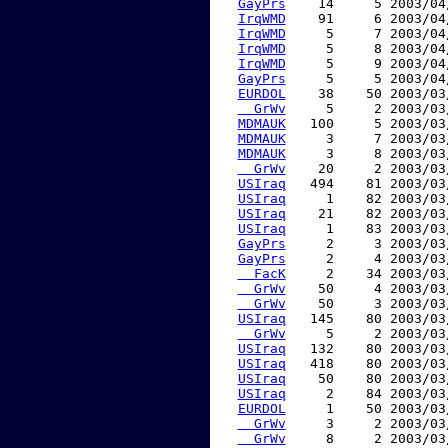
GayPrs
    14     5 2003/04
IrqWMD
    91     6 2003/04
IrqWMD
     5     7 2003/04
IrqWMD
     5     8 2003/04
IrqWMD
     5     9 2003/04
GayPrs
     5     5 2003/04
EURDOL
    38    50 2003/03
  GrWv
     5     2 2003/03
MDMAUK
   100     5 2003/03
MDMAUK
     3     7 2003/03
MDMAUK
     3     8 2003/03
  GrWv
    20     2 2003/03
USIraq
   494    81 2003/03
USIraq
     1    82 2003/03
USIraq
    21    82 2003/03
USIraq
     1    83 2003/03
GayPrs
     2     3 2003/03
GayPrs
     2     4 2003/03
  FacK
     2    34 2003/03
  GrWv
    50     4 2003/03
  GrWv
    50     3 2003/03
USIraq
   145    80 2003/03
  GrWv
     5     2 2003/03
USIraq
   132    80 2003/03
USIraq
   418    80 2003/03
USIraq
    50    80 2003/03
USIraq
     2    84 2003/03
EURDOL
     1    50 2003/03
  GrWv
     3     2 2003/03
  GrWv
     8     2 2003/03