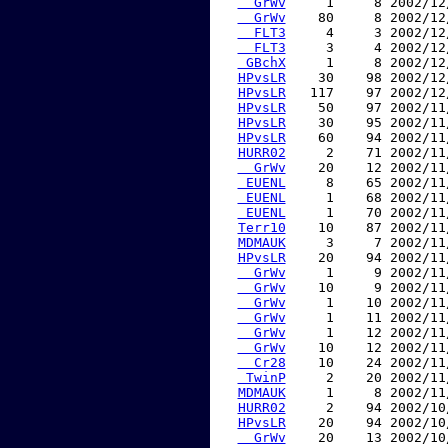
  GrWv
     1     8 2002/12
  GrWv
    80     8 2002/12
  FLT3
     4     3 2002/12
  FLT3
     3     4 2002/12
 GBchX
     1     8 2002/12
HPvsLR
    30    98 2002/12
HPvsLR
   117    97 2002/12
HPvsLR
    50    97 2002/11
HPvsLR
    30    95 2002/11
HPvsLR
    60    94 2002/11
HURR02
     2    71 2002/11
  GrWv
    20    12 2002/11
 EUENL
     8    65 2002/11
 EUENL
     1    68 2002/11
 EUENL
     1    70 2002/11
Terr10
    10    87 2002/11
MDMAUK
     3     7 2002/11
HPvsLR
    20    94 2002/11
  GrWv
     1     9 2002/11
  GrWv
    10     9 2002/11
  GrWv
     1    10 2002/11
  GrWv
     1    11 2002/11
  GrWv
     1    12 2002/11
  GrWv
    10    12 2002/11
  Cr28
    10    24 2002/11
 TwinP
     2    20 2002/11
MDMAUK
     1     8 2002/11
HURR02
     2    94 2002/10
HPvsLR
    20    94 2002/10
  GrWv
    20    13 2002/10