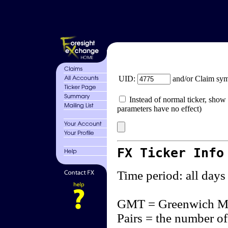
UID:
and/or Claim sy
Instead of normal ticker, show 
parameters have no effect)
FX Ticker Info
Time period: all days
GMT = Greenwich M
Pairs = the number of