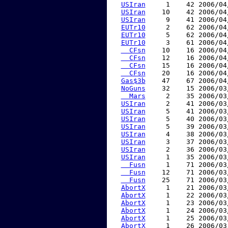
USIran
     1    42 2006/04
USIran
    10    42 2006/04
USIran
     9    41 2006/04
EUTr10
     2    62 2006/04
EUTr10
     5    62 2006/04
EUTr10
     3    61 2006/04
  CFsn
    10    16 2006/04
  CFsn
    12    16 2006/04
  CFsn
    15    16 2006/04
  CFsn
    20    16 2006/04
Gas$3b
    47    67 2006/04
NoGuns
    32    15 2006/03
  Mars
     2    35 2006/03
USIran
     2    41 2006/03
USIran
     5    41 2006/03
USIran
     5    40 2006/03
USIran
     5    39 2006/03
USIran
     4    38 2006/03
USIran
     3    37 2006/03
USIran
     2    36 2006/03
USIran
     1    35 2006/03
  Fusn
     1    71 2006/03
  Fusn
    12    71 2006/03
  Fusn
    25    71 2006/03
AbortX
     1    21 2006/03
AbortX
     1    22 2006/03
AbortX
     1    23 2006/03
AbortX
     1    24 2006/03
AbortX
     1    25 2006/03
AbortX
     1    26 2006/03