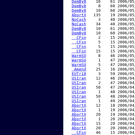
DemBy8
    16    61 2006/05
DemBy8
     8    60 2006/05
DemBy8
    10    60 2006/05
AbortX
   135    19 2006/05
NoCash
     3    40 2006/05
NoCash
    34    40 2006/05
DemBy8
    10    61 2006/05
DemBy8
    10    60 2006/05
  CFsn
     2    15 2006/05
  CFsn
     5    15 2006/05
  CFsn
     5    15 2006/05
  CFsn
    15    15 2006/05
WarmSU
     8    46 2006/05
WarmSU
     1    47 2006/05
WarmSU
     5    47 2006/05
 Amend
    25    16 2006/05
EUTr10
     3    59 2006/05
USIran
    12    46 2006/04
USIran
     2    47 2006/04
USIran
    50    47 2006/04
USIran
     1    48 2006/04
USIran
    50    48 2006/04
USIran
     1    49 2006/04
AbortX
    12    18 2006/04
AbortX
     1    19 2006/04
AbortX
    20    19 2006/04
AbortX
     1    20 2006/04
AbortX
    15    20 2006/04
AbortX
    20    20 2006/04
  CFsn
    46    15 2006/04