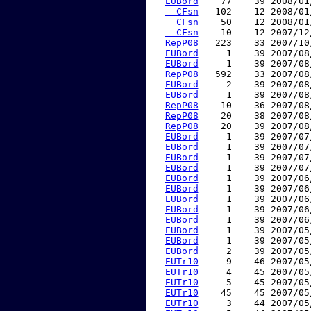
EUBord
    77    39 2008/01
  CFsn
   102    12 2008/01
  CFsn
    50    12 2008/01
  CFsn
    10    12 2007/12
RepP08
   223    33 2007/10
EUBord
     1    39 2007/08
EUBord
     1    39 2007/08
RepP08
   592    33 2007/08
EUBord
     2    39 2007/08
EUBord
     1    39 2007/08
RepP08
    10    36 2007/08
RepP08
    20    38 2007/08
RepP08
    20    39 2007/08
EUBord
     1    39 2007/07
EUBord
     1    39 2007/07
EUBord
     1    39 2007/07
EUBord
     1    39 2007/07
EUBord
     1    39 2007/06
EUBord
     1    39 2007/06
EUBord
     1    39 2007/06
EUBord
     1    39 2007/06
EUBord
     1    39 2007/06
EUBord
     1    39 2007/05
EUBord
     1    39 2007/05
EUBord
     2    39 2007/05
EUTr10
     9    46 2007/05
EUTr10
     4    45 2007/05
EUTr10
     5    45 2007/05
EUTr10
    45    45 2007/05
EUTr10
     3    44 2007/05