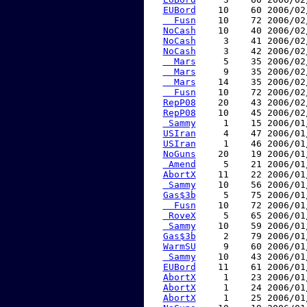
EUBord
    10    60 2006/02
  Fusn
    10    72 2006/02
NoCash
    10    40 2006/02
NoCash
     3    41 2006/02
NoCash
     3    42 2006/02
  Mars
     5    35 2006/02
  Mars
     9    35 2006/02
  Mars
    14    35 2006/02
  Fusn
    10    72 2006/02
RepP08
    20    43 2006/02
RepP08
    10    45 2006/02
 Sammy
     1    15 2006/01
USIran
     4    47 2006/01
USIran
     1    46 2006/01
NoGuns
    20    19 2006/01
 Amend
     5    21 2006/01
AbortX
    11    22 2006/01
 Sammy
    10    56 2006/01
Gas$3b
     5    75 2006/01
  Fusn
    10    72 2006/01
 RoveX
     5    65 2006/01
 Sammy
    10    59 2006/01
Gas$3b
     2    79 2006/01
WarmSU
     9    60 2006/01
 Sammy
    10    43 2006/01
EUBord
    11    61 2006/01
AbortX
     1    23 2006/01
AbortX
     1    24 2006/01
AbortX
     1    25 2006/01