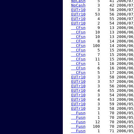
NoCash
     5    41 2006/07
NoCash
     3    42 2006/07
EUTr10
     3    56 2006/07
EUTr10
    53    56 2006/07
EUTr10
     4    55 2006/07
EUTr10
     2    54 2006/07
  CFsn
     9    13 2006/06
  CFsn
    10    13 2006/06
  CFsn
    10    13 2006/06
  CFsn
     8    14 2006/06
  CFsn
   100    14 2006/06
  CFsn
     5    15 2006/06
  CFsn
     7    15 2006/06
  CFsn
    11    15 2006/06
  CFsn
     1    16 2006/06
  CFsn
     6    16 2006/06
  CFsn
     5    17 2006/06
EUTr10
     3    58 2006/06
EUTr10
     3    57 2006/06
EUTr10
     3    56 2006/06
EUTr10
     4    55 2006/06
EUTr10
     3    54 2006/06
EUTr10
     4    53 2006/06
EUTr10
     3    59 2006/05
EUTr10
     3    58 2006/05
  Fusn
     1    70 2006/05
  Fusn
     1    70 2006/05
  Fusn
    12    70 2006/05
  Fusn
   100    70 2006/05
  Fusn
     1    71 2006/05