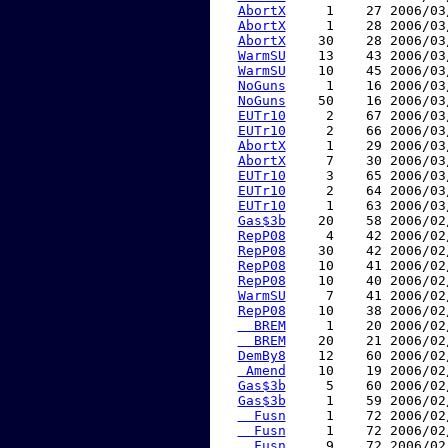
AbortX
     1    27 2006/03
AbortX
     1    28 2006/03
AbortX
    30    28 2006/03
WarmSU
    13    43 2006/03
WarmSU
    10    45 2006/03
NoGuns
     1    16 2006/03
NoGuns
    50    16 2006/03
EUTr10
     2    67 2006/03
EUTr10
     2    66 2006/03
AbortX
     1    29 2006/03
AbortX
     7    30 2006/03
EUTr10
     3    65 2006/03
EUTr10
     2    64 2006/03
EUTr10
     1    63 2006/03
Gas$3b
    20    58 2006/02
RepP08
     4    42 2006/02
RepP08
    30    42 2006/02
RepP08
    10    41 2006/02
RepP08
    10    40 2006/02
WarmSU
     7    41 2006/02
RepP08
    10    38 2006/02
  BREM
     1    20 2006/02
  BREM
    20    21 2006/02
DemBy8
    12    60 2006/02
 Amend
    10    19 2006/02
Gas$3b
     5    60 2006/02
Gas$3b
     1    59 2006/02
  Fusn
     1    72 2006/02
  Fusn
     1    72 2006/02
  Fusn
     9    72 2006/02