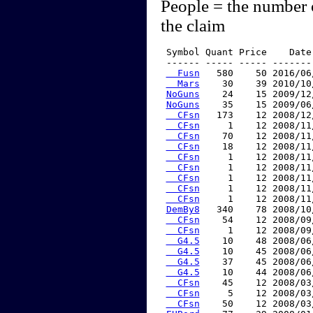
People = the number 
the claim
 Symbol Quant Price    Date
 ------ ----- ----- -------
  Fusn
   580    50 2016/06
  Mars
    30    39 2010/10
NoGuns
    24    15 2009/12
NoGuns
    35    15 2009/06
  CFsn
   173    12 2008/12
  CFsn
     1    12 2008/11
  CFsn
    70    12 2008/11
  CFsn
    18    12 2008/11
  CFsn
     1    12 2008/11
  CFsn
     1    12 2008/11
  CFsn
     1    12 2008/11
  CFsn
     1    12 2008/11
  CFsn
     1    12 2008/11
DemBy8
   340    78 2008/10
  CFsn
    54    12 2008/09
  CFsn
     1    12 2008/09
  G4.5
    10    48 2008/06
  G4.5
    10    45 2008/06
  G4.5
    37    45 2008/06
  G4.5
    10    44 2008/06
  CFsn
    45    12 2008/03
  CFsn
     5    12 2008/03
  CFsn
    50    12 2008/03