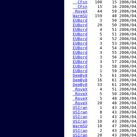
  CFsn
   100    15 2006/04
  CFsn
    15    16 2006/04
 RoveX
    44    59 2006/04
WarmSU
   159    48 2006/04
EUBord
     3    50 2006/04
EUBord
    20    50 2006/04
EUBord
     4    51 2006/04
EUBord
     5    51 2006/04
EUBord
     4    52 2006/04
EUBord
     3    53 2006/04
EUBord
     4    54 2006/04
EUBord
     3    55 2006/04
EUBord
     3    56 2006/04
EUBord
     3    57 2006/04
EUBord
     3    58 2006/04
EUBord
     1    59 2006/04
DemBy8
     5    61 2006/04
DemBy8
    16    61 2006/04
DemBy8
    33    61 2006/04
 RoveX
     4    51 2006/04
 RoveX
     5    50 2006/04
 RoveX
     5    48 2006/04
 RoveX
    20    48 2006/04
USIran
     1    43 2006/04
USIran
     8    43 2006/04
USIran
     1    43 2006/04
USIran
    10    43 2006/04
WarmSU
    10    47 2006/04
USIran
     2    43 2006/04
USIran
    20    43 2006/04