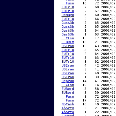
  Fusn
    10    72 2006/02
EUTr10
     2    68 2006/02
EUTr10
     2    67 2006/02
DemBy8
     5    60 2006/02
EUTr10
     2    66 2006/02
Gas$3b
     2    65 2006/02
Gas$3b
     5    65 2006/02
Gas$3b
     1    64 2006/02
Gas$3b
     1    63 2006/02
  CFsn
    15    17 2006/02
  BREM
    10    21 2006/02
USIran
    10    43 2006/02
EUTr10
     3    65 2006/02
EUTr10
     2    64 2006/02
EUTr10
     3    63 2006/02
EUTr10
     3    62 2006/02
USIran
     4    42 2006/02
USIran
     3    41 2006/02
USIran
     2    40 2006/02
USIran
     1    39 2006/02
RepP08
    14    41 2006/02
  CFsn
    10    16 2006/02
EUBord
     3    58 2006/02
EUBord
     3    59 2006/02
  Fusn
     3    72 2006/02
  Fusn
    17    72 2006/02
NoCash
    10    40 2006/02
AbortX
     3    21 2006/02
AbortX
     1    22 2006/02
EUBord
     3    60 2006/02