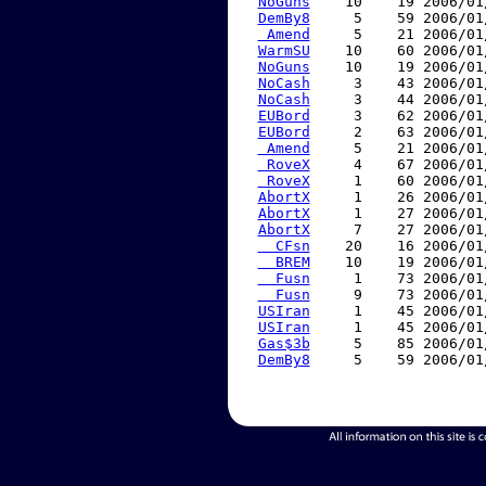
NoGuns
    10    19 2006/01
DemBy8
     5    59 2006/01
 Amend
     5    21 2006/01
WarmSU
    10    60 2006/01
NoGuns
    10    19 2006/01
NoCash
     3    43 2006/01
NoCash
     3    44 2006/01
EUBord
     3    62 2006/01
EUBord
     2    63 2006/01
 Amend
     5    21 2006/01
 RoveX
     4    67 2006/01
 RoveX
     1    60 2006/01
AbortX
     1    26 2006/01
AbortX
     1    27 2006/01
AbortX
     7    27 2006/01
  CFsn
    20    16 2006/01
  BREM
    10    19 2006/01
  Fusn
     1    73 2006/01
  Fusn
     9    73 2006/01
USIran
     1    45 2006/01
USIran
     1    45 2006/01
Gas$3b
     5    85 2006/01
DemBy8
     5    59 2006/01