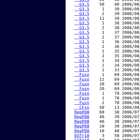
  G3.5
    50    40 2006/08
  G3.5
     1    39 2006/08
  G3.5
     2    39 2006/08
  G3.5
    11    39 2006/08
  G3.5
     1    38 2006/08
  G3.5
     2    38 2006/08
  G3.5
     1    37 2006/08
  G3.5
     2    37 2006/08
  G3.5
     1    36 2006/08
  G3.5
     2    36 2006/08
  G3.5
     1    35 2006/08
  G3.5
     2    35 2006/08
  G3.5
     1    34 2006/08
  G3.5
     2    34 2006/08
  G3.5
     1    33 2006/08
  Fusn
     1    69 2006/08
  Fusn
    12    69 2006/08
  Fusn
    20    69 2006/08
  Fusn
    20    69 2006/08
  Fusn
     1    70 2006/08
  Fusn
     1    70 2006/08
  Fusn
     2    70 2006/08
  CFsn
    50    13 2006/08
RepP08
    60    38 2006/07
RepP08
    40    39 2006/07
RepP08
    40    38 2006/07
RepP08
    20    39 2006/07
RepP08
    10    40 2006/07
EUTr10
     3    58 2006/07