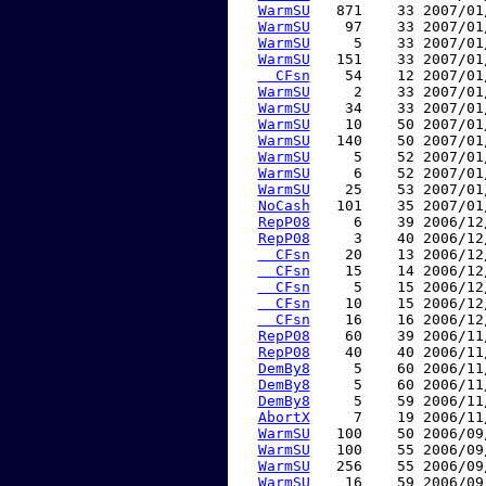
WarmSU
   871    33 2007/01
WarmSU
    97    33 2007/01
WarmSU
     5    33 2007/01
WarmSU
   151    33 2007/01
  CFsn
    54    12 2007/01
WarmSU
     2    33 2007/01
WarmSU
    34    33 2007/01
WarmSU
    10    50 2007/01
WarmSU
   140    50 2007/01
WarmSU
     5    52 2007/01
WarmSU
     6    52 2007/01
WarmSU
    25    53 2007/01
NoCash
   101    35 2007/01
RepP08
     6    39 2006/12
RepP08
     3    40 2006/12
  CFsn
    20    13 2006/12
  CFsn
    15    14 2006/12
  CFsn
     5    15 2006/12
  CFsn
    10    15 2006/12
  CFsn
    16    16 2006/12
RepP08
    60    39 2006/11
RepP08
    40    40 2006/11
DemBy8
     5    60 2006/11
DemBy8
     5    60 2006/11
DemBy8
     5    59 2006/11
AbortX
     7    19 2006/11
WarmSU
   100    50 2006/09
WarmSU
   100    55 2006/09
WarmSU
   256    55 2006/09
WarmSU
    16    59 2006/09