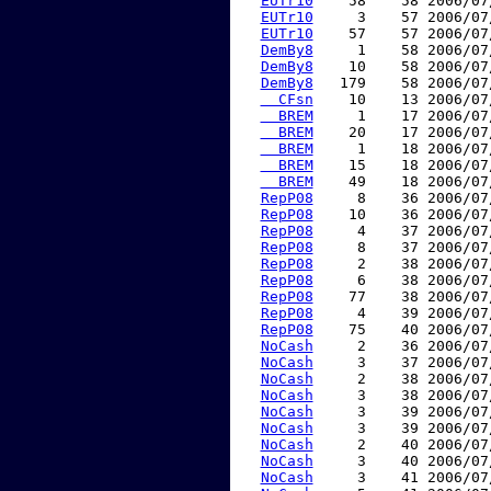
EUTr10
    58    58 2006/07
EUTr10
     3    57 2006/07
EUTr10
    57    57 2006/07
DemBy8
     1    58 2006/07
DemBy8
    10    58 2006/07
DemBy8
   179    58 2006/07
  CFsn
    10    13 2006/07
  BREM
     1    17 2006/07
  BREM
    20    17 2006/07
  BREM
     1    18 2006/07
  BREM
    15    18 2006/07
  BREM
    49    18 2006/07
RepP08
     8    36 2006/07
RepP08
    10    36 2006/07
RepP08
     4    37 2006/07
RepP08
     8    37 2006/07
RepP08
     2    38 2006/07
RepP08
     6    38 2006/07
RepP08
    77    38 2006/07
RepP08
     4    39 2006/07
RepP08
    75    40 2006/07
NoCash
     2    36 2006/07
NoCash
     3    37 2006/07
NoCash
     2    38 2006/07
NoCash
     3    38 2006/07
NoCash
     3    39 2006/07
NoCash
     3    39 2006/07
NoCash
     2    40 2006/07
NoCash
     3    40 2006/07
NoCash
     3    41 2006/07