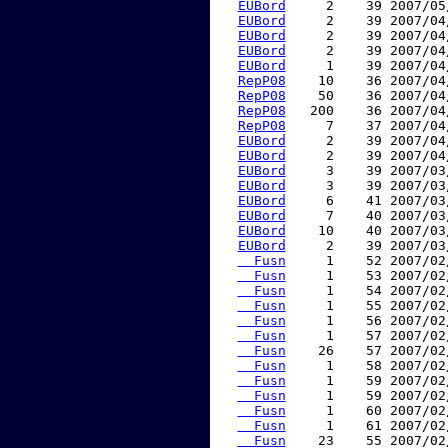
EUBord
     2    39 2007/05
EUBord
     2    39 2007/04
EUBord
     2    39 2007/04
EUBord
     2    39 2007/04
EUBord
     1    39 2007/04
RepP08
    10    36 2007/04
RepP08
    50    36 2007/04
RepP08
   200    36 2007/04
RepP08
     7    37 2007/04
EUBord
     2    39 2007/04
EUBord
     2    39 2007/04
EUBord
     3    39 2007/03
EUBord
     3    39 2007/03
EUBord
     6    41 2007/03
EUBord
     7    40 2007/03
EUBord
    10    40 2007/03
EUBord
     2    39 2007/03
  Fusn
     1    52 2007/02
  Fusn
     1    53 2007/02
  Fusn
     1    54 2007/02
  Fusn
     1    55 2007/02
  Fusn
     1    56 2007/02
  Fusn
     1    57 2007/02
  Fusn
    26    57 2007/02
  Fusn
     1    58 2007/02
  Fusn
     1    59 2007/02
  Fusn
     1    59 2007/02
  Fusn
     1    60 2007/02
  Fusn
     1    61 2007/02
  Fusn
    23    55 2007/02